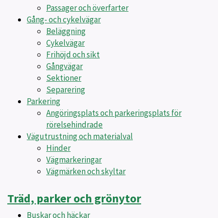
Passager och överfarter
Gång- och cykelvägar
Beläggning
Cykelvägar
Frihöjd och sikt
Gångvägar
Sektioner
Separering
Parkering
Angöringsplats och parkeringsplats för
rörelsehindrade
Vägutrustning och materialval
Hinder
Vägmarkeringar
Vägmärken och skyltar
Träd, parker och grönytor
Buskar och häckar