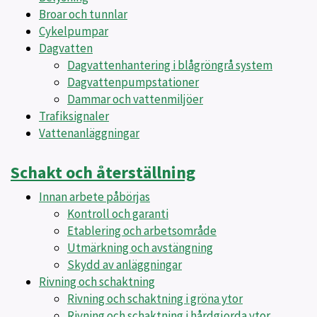
Broar och tunnlar
Cykelpumpar
Dagvatten
Dagvattenhantering i blågröngrå system
Dagvattenpumpstationer
Dammar och vattenmiljöer
Trafiksignaler
Vattenanläggningar
Schakt och återställning
Innan arbete påbörjas
Kontroll och garanti
Etablering och arbetsområde
Utmärkning och avstängning
Skydd av anläggningar
Rivning och schaktning
Rivning och schaktning i gröna ytor
Rivning och schaktning i hårdgjorda ytor