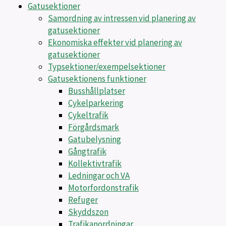
Gatusektioner
Samordning av intressen vid planering av
gatusektioner
Ekonomiska effekter vid planering av
gatusektioner
Typsektioner/exempelsektioner
Gatusektionens funktioner
Busshållplatser
Cykelparkering
Cykeltrafik
Förgårdsmark
Gatubelysning
Gångtrafik
Kollektivtrafik
Ledningar och VA
Motorfordonstrafik
Refuger
Skyddszon
Trafikanordningar