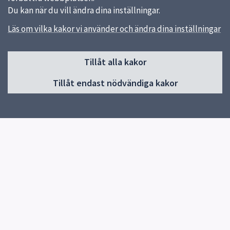
Du kan när du vill ändra dina inställningar.
Läs om vilka kakor vi använder och ändra dina inställningar
Sidfot
Huvudmeny
Tillåt alla kakor
Start
Tillåt endast nödvändiga kakor
Inledning och innehåll
Utformning i tidigt skede
Projektering
Gator och torg
Träd, parker och grönytor
Tekniska anläggningar
Schakt och återställning
Snabblänkar
Innehåll i teknisk handbok