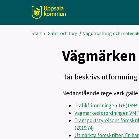
Start
/
Gator och torg
/
Vägutrustning och material
Vägmärken 
Här beskrivs utformning
Nedanstående regelverk gäller
Trafikförordningen TrF(1998:
Vägmärkesförordningen VMF 
Transportstyrelsens föreskr
(2019:74)
Utmärkta föreskrifter, En ha