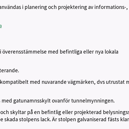
ändas i planering och projektering av informations-, 
a
 i överensstämmelse med befintliga eller nya lokala
terande.
 kompatibelt med nuvarande vägmärken, dvs utrustat 
es med gatunamnsskylt ovanför tunnelmynningen.
ch skyltar på en befintlig eller projekterad belysnings
e skada stolpens lack. Är stolpen galvaniserad fästs k