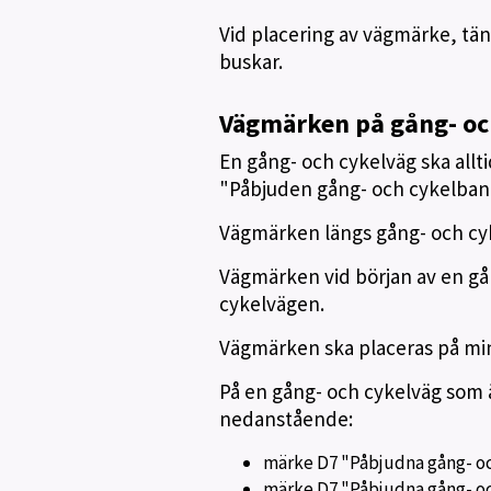
Vid placering av vägmärke, tänk
buskar.
Vägmärken på gång- oc
En gång- och cykelväg ska all
"Påbjuden gång- och cykelbana
Vägmärken längs gång- och cyke
Vägmärken vid början av en gån
cykelvägen.
Vägmärken ska placeras på min
På en gång- och cykelväg som ä
nedanstående:
märke D7 "Påbjudna gång- oc
märke D7 "Påbjudna gång- oc