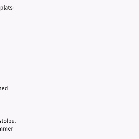
plats-
med
stolpe.
lammer