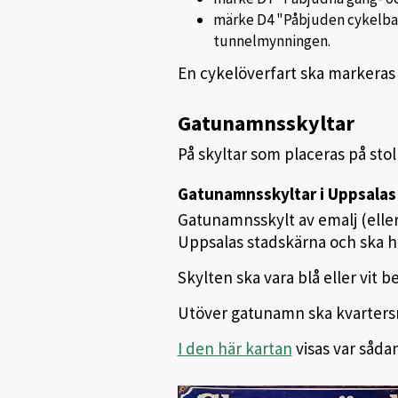
märke D4 "Påbjuden cykelban
tunnelmynningen.
En cykelöverfart ska markeras
Gatunamnsskyltar
På skyltar som placeras på sto
Gatunamnsskyltar i Uppsalas
Gatunamnsskylt av emalj (elle
Uppsalas stadskärna och ska h
Skylten ska vara blå eller vit b
Utöver gatunamn ska kvarters
I den här kartan
visas var sådan