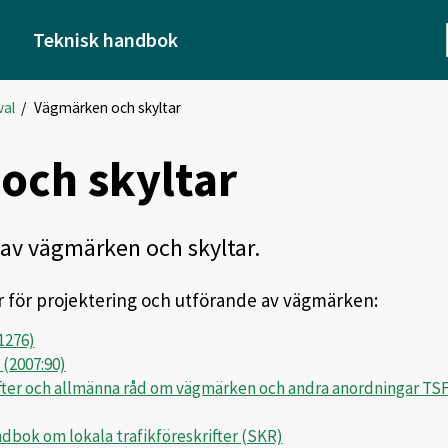
Teknisk handbok
val
/
Vägmärken och skyltar
och skyltar
 av vägmärken och skyltar.
 för projektering och utförande av vägmärken:
1276)
(2007:90)
ifter och allmänna råd om vägmärken och andra anordningar TS
ndbok om lokala trafikföreskrifter (SKR)