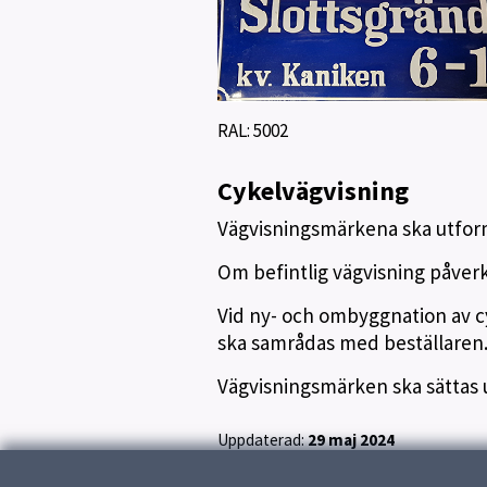
RAL: 5002
Cykelvägvisning
Vägvisningsmärkena ska utform
Om befintlig vägvisning påver
Vid ny- och ombyggnation av c
ska samrådas med beställaren
Vägvisningsmärken ska sättas 
Uppdaterad:
29 maj 2024