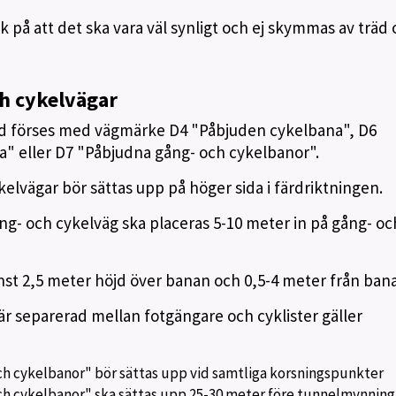
 på att det ska vara väl synligt och ej skymmas av träd
h cykelvägar
tid förses med vägmärke D4 "Påbjuden cykelbana", D6
" eller D7 "Påbjudna gång- och cykelbanor".
lvägar bör sättas upp på höger sida i färdriktningen.
g- och cykelväg ska placeras 5-10 meter in på gång- oc
st 2,5 meter höjd över banan och 0,5-4 meter från ban
r separerad mellan fotgängare och cyklister gäller
h cykelbanor" bör sättas upp vid samtliga korsningspunkter
h cykelbanor" ska sättas upp 25-30 meter före tunnelmynning