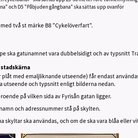
a" och D5 "Påbjuden gångbana" ska sättas upp ovanför
 med två st märke B8 "Cykelöverfart".
lpe ska gatunamnet vara dubbelsidigt och av typsnitt Tr
 stadskärna
r plåt med emaljliknande utseende) får endast användas
a utseende och typsnitt enligt bilderna nedan.
eroende på vilken sida av Fyrisån gatan ligger.
namn och adressnummer stå på skylten.
a skyltar ska användas, och om de ska vara blåa eller vit