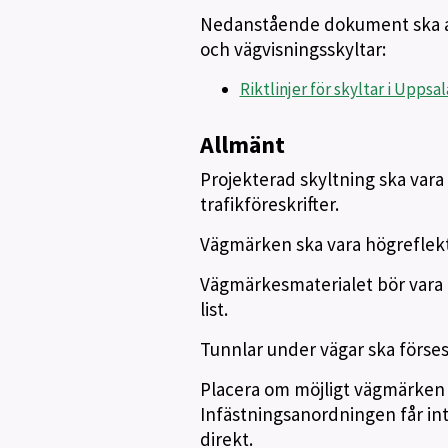
Nedanstående dokument ska anv
och vägvisningsskyltar:
Riktlinjer för skyltar i Uppsal
Allmänt
Projekterad skyltning ska vara
trafikföreskrifter.
Vägmärken ska vara högreflek
Vägmärkesmaterialet bör vara
list.
Tunnlar under vägar ska förs
Placera om möjligt vägmärken o
Infästningsanordningen får int
direkt.