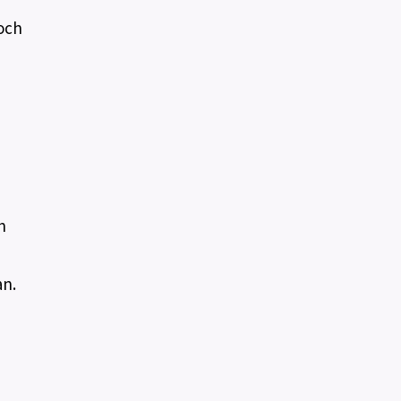
 och
h
an.