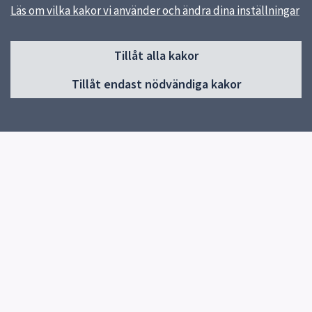
Läs om vilka kakor vi använder och ändra dina inställningar
Sidfot
Huvudmeny
Tillåt alla kakor
Start
Tillåt endast nödvändiga kakor
Inledning och innehåll
Utformning i tidigt skede
Projektering
Gator och torg
Träd, parker och grönytor
Tekniska anläggningar
Schakt och återställning
Snabblänkar
Innehåll i teknisk handbok
Uppsala kommun
Stadsbyggnadsförvaltningen