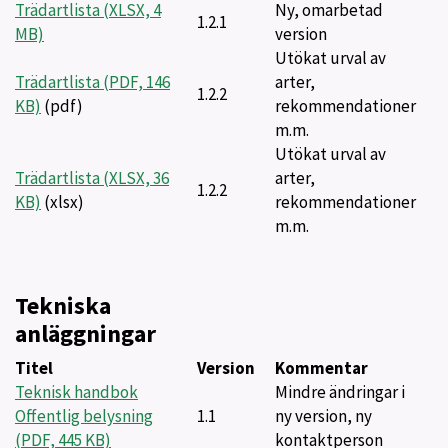
Trädartlista (XLSX, 4
Ny, omarbetad
1.2.1
MB)
version
Utökat urval av
Trädartlista (PDF, 146
arter,
1.2.2
KB)
(pdf)
rekommendationer
m.m.
Utökat urval av
Trädartlista (XLSX, 36
arter,
1.2.2
KB)
(xlsx)
rekommendationer
m.m.
Tekniska
anläggningar
Titel
Version
Kommentar
Teknisk handbok
Mindre ändringar i
Offentlig belysning
1.1
ny version, ny
(PDF, 445 KB)
kontaktperson