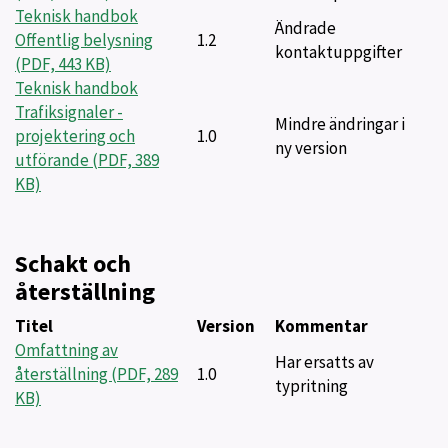
Teknisk handbok
Ändrade
Offentlig belysning
1.2
kontaktuppgifter
(PDF, 443 KB)
Teknisk handbok
Trafiksignaler -
Mindre ändringar i
projektering och
1.0
ny version
utförande (PDF, 389
KB)
Schakt och
återställning
Titel
Version
Kommentar
Omfattning av
Har ersatts av
återställning (PDF, 289
1.0
typritning
KB)