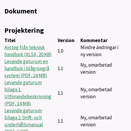
Dokument
Projektering
Titel
Version
Kommentar
Avsteg från teknisk
Mindre ändringar i
1.0
handbok (XLSX, 20 KB)
ny version
Levande gaturum en
Ny, omarbetad
handbok i blågröngrå
1.1
version
system (PDF, 24 MB)
Levande gaturum
bilaga 1.
Ny, omarbetad
1.1
Utförandebeskrivning
version
(PDF, 14 MB)
Levande gaturum
bilaga 2. Drift- och
Ny, omarbetad
1.1
underhållsmanual
version