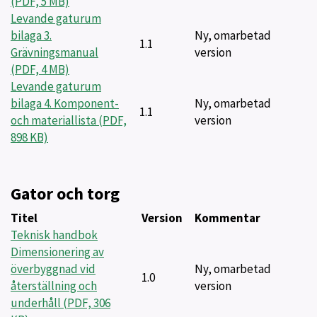
(PDF, 5 MB)
Levande gaturum
bilaga 3.
Ny, omarbetad
1.1
Grävningsmanual
version
(PDF, 4 MB)
Levande gaturum
bilaga 4. Komponent-
Ny, omarbetad
1.1
och materiallista (PDF,
version
898 KB)
Gator och torg
Titel
Version
Kommentar
Teknisk handbok
Dimensionering av
överbyggnad vid
Ny, omarbetad
1.0
återställning och
version
underhåll (PDF, 306