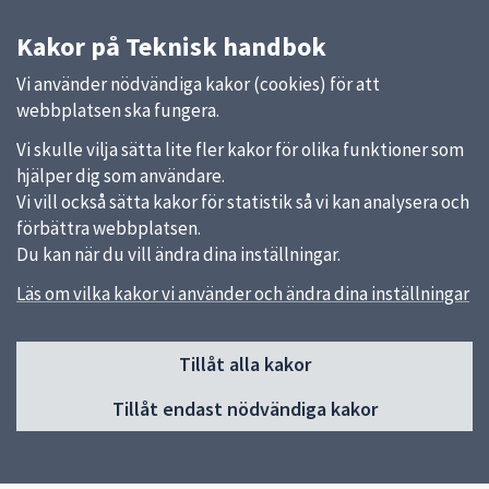
Kakor på Teknisk handbok
Vi använder nödvändiga kakor (cookies) för att
webbplatsen ska fungera.
Vi skulle vilja sätta lite fler kakor för olika funktioner som
hjälper dig som användare.
Vi vill också sätta kakor för statistik så vi kan analysera och
förbättra webbplatsen.
Du kan när du vill ändra dina inställningar.
Läs om vilka kakor vi använder och ändra dina inställningar
Sidfot
Huvudmeny
Tillåt alla kakor
Start
Tillåt endast nödvändiga kakor
Inledning och innehåll
Utformning i tidigt skede
Projektering