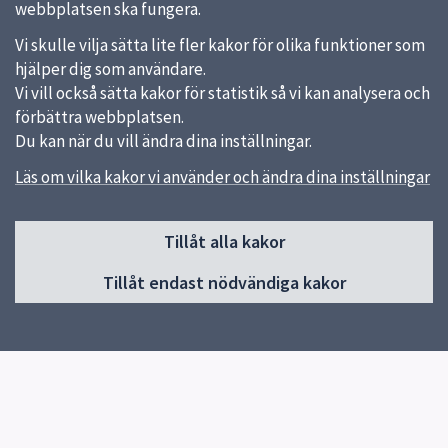
webbplatsen ska fungera.
Vi skulle vilja sätta lite fler kakor för olika funktioner som
hjälper dig som användare.
Vi vill också sätta kakor för statistik så vi kan analysera och
förbättra webbplatsen.
Du kan när du vill ändra dina inställningar.
Läs om vilka kakor vi använder och ändra dina inställningar
Sidfot
Huvudmeny
Tillåt alla kakor
Start
Tillåt endast nödvändiga kakor
Inledning och innehåll
Utformning i tidigt skede
Projektering
Gator och torg
Träd, parker och grönytor
Tekniska anläggningar
Schakt och återställning