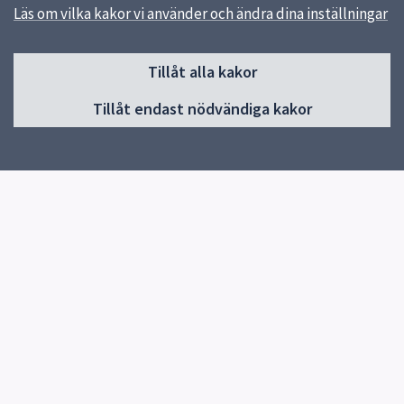
Läs om vilka kakor vi använder och ändra dina inställningar
Sidfot
Huvudmeny
Tillåt alla kakor
Start
Tillåt endast nödvändiga kakor
Inledning och innehåll
Utformning i tidigt skede
Projektering
Gator och torg
Träd, parker och grönytor
Tekniska anläggningar
Schakt och återställning
Snabblänkar
Innehåll i teknisk handbok
Uppsala kommun
Stadsbyggnadsförvaltningen